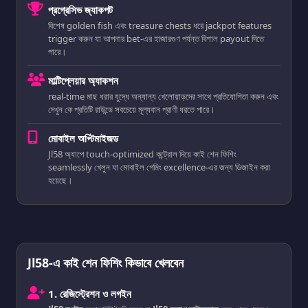
প্রগ্রেসিভ জ্যাকপট
বিশেষ golden fish এবং treasure chests ধরে jackpot features
trigger করুন যা আপনার bet-এর হাজারগুণ পর্যন্ত বিশাল payout দিতে
পারে।
মাল্টিপ্লেয়ার অ্যাকশন
real-time মাছ ধরার যুদ্ধে অন্যান্য খেলোয়াড়দের সাথে প্রতিযোগিতা করুন এবং
দেখুন কে প্রতিটি রাউন্ডে সবচেয়ে মূল্যবান প্রাণী ধরতে পারে।
মোবাইল অপ্টিমাইজড
Jl58 অ্যাপে touch-optimized কন্ট্রোল দিয়ে কাই শেন ফিশিং
seamlessly খেলুন যা মোবাইল গেমিং excellence-এর জন্য ডিজাইন করা
হয়েছে।
Jl58-এ কাই শেন ফিশিং কিভাবে খেলবেন
1. রেজিস্ট্রেশন ও লগইন