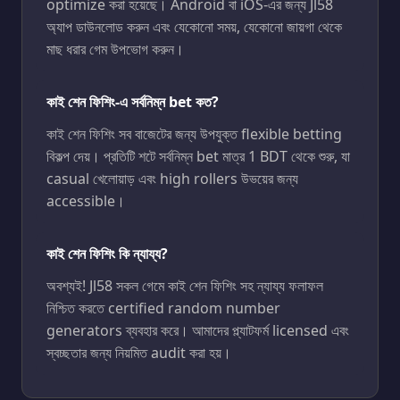
optimize করা হয়েছে। Android বা iOS-এর জন্য Jl58
অ্যাপ ডাউনলোড করুন এবং যেকোনো সময়, যেকোনো জায়গা থেকে
মাছ ধরার গেম উপভোগ করুন।
কাই শেন ফিশিং-এ সর্বনিম্ন bet কত?
কাই শেন ফিশিং সব বাজেটের জন্য উপযুক্ত flexible betting
বিকল্প দেয়। প্রতিটি শটে সর্বনিম্ন bet মাত্র 1 BDT থেকে শুরু, যা
casual খেলোয়াড় এবং high rollers উভয়ের জন্য
accessible।
কাই শেন ফিশিং কি ন্যায্য?
অবশ্যই! Jl58 সকল গেমে কাই শেন ফিশিং সহ ন্যায্য ফলাফল
নিশ্চিত করতে certified random number
generators ব্যবহার করে। আমাদের প্ল্যাটফর্ম licensed এবং
স্বচ্ছতার জন্য নিয়মিত audit করা হয়।