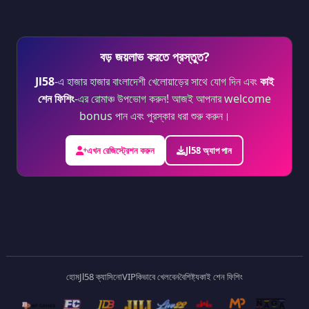
বড় জয়লাভ করতে প্রস্তুত?
Jl58
-এ হাজার হাজার বাংলাদেশী খেলোয়াড়ের সাথে যোগ দিন এবং
কাই
শেন ফিশিং
-এর রোমাঞ্চ উপভোগ করুন! আজই আপনার welcome
bonus পান এবং পুরস্কার ধরা শুরু করুন।
এখন রেজিস্ট্রেশন করুন
Jl58 অ্যাপ পান
হোম
Jl58 ক্যাসিনো
VIP
কিভাবে খেলবেন
বৈশিষ্ট্য
কাই শেন ফিশিং