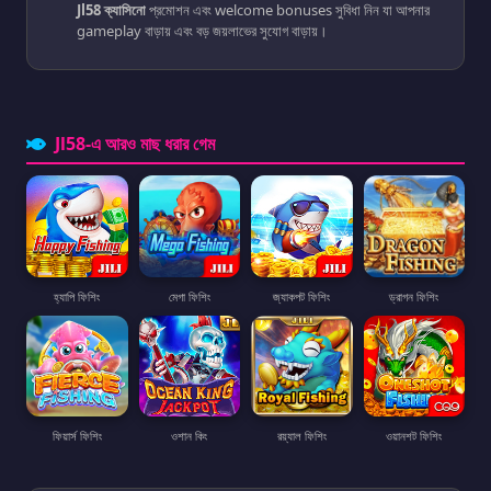
Jl58 ক্যাসিনো
প্রমোশন এবং welcome bonuses সুবিধা নিন যা আপনার
gameplay বাড়ায় এবং বড় জয়লাভের সুযোগ বাড়ায়।
Jl58-এ আরও মাছ ধরার গেম
হ্যাপি ফিশিং
মেগা ফিশিং
জ্যাকপট ফিশিং
ড্রাগন ফিশিং
ফিয়ার্স ফিশিং
ওশান কিং
রয়্যাল ফিশিং
ওয়ানশট ফিশিং