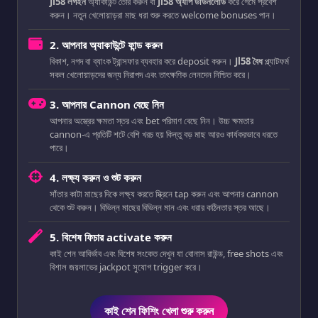
Jl58 লগইন
অ্যাকাউন্ট তৈরি করুন বা
Jl58 অ্যাপ ডাউনলোড
করে গেমে প্রবেশ
করুন। নতুন খেলোয়াড়রা মাছ ধরা শুরু করতে welcome bonuses পান।
2. আপনার অ্যাকাউন্টে ফান্ড করুন
বিকাশ, নগদ বা ব্যাংক ট্রান্সফার ব্যবহার করে deposit করুন।
Jl58 বৈধ
প্ল্যাটফর্ম
সকল খেলোয়াড়দের জন্য নিরাপদ এবং তাৎক্ষণিক লেনদেন নিশ্চিত করে।
3. আপনার Cannon বেছে নিন
আপনার অস্ত্রের ক্ষমতা স্তর এবং bet পরিমাণ বেছে নিন। উচ্চ ক্ষমতার
cannon-এ প্রতিটি শটে বেশি খরচ হয় কিন্তু বড় মাছ আরও কার্যকরভাবে ধরতে
পারে।
4. লক্ষ্য করুন ও শুট করুন
সাঁতার কাটা মাছের দিকে লক্ষ্য করতে স্ক্রিনে tap করুন এবং আপনার cannon
থেকে শুট করুন। বিভিন্ন মাছের বিভিন্ন মান এবং ধরার কঠিনতার স্তর আছে।
5. বিশেষ ফিচার activate করুন
কাই শেন আবির্ভাব এবং বিশেষ সংকেত দেখুন যা বোনাস রাউন্ড, free shots এবং
বিশাল জয়লাভের jackpot সুযোগ trigger করে।
কাই শেন ফিশিং খেলা শুরু করুন