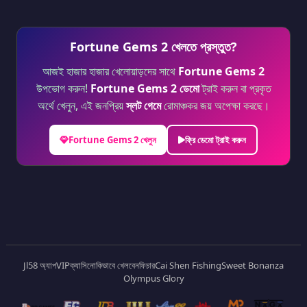
Fortune Gems 2 খেলতে প্রস্তুত?
আজই হাজার হাজার খেলোয়াড়দের সাথে
Fortune Gems 2
উপভোগ করুন!
Fortune Gems 2 ডেমো
ট্রাই করুন বা প্রকৃত
অর্থে খেলুন, এই জনপ্রিয়
স্লট গেমে
রোমাঞ্চকর জয় অপেক্ষা করছে।
Fortune Gems 2 খেলুন
ফ্রি ডেমো ট্রাই করুন
Jl58 অ্যাপ
VIP
ক্যাসিনো
কিভাবে খেলবেন
ফিচার
Cai Shen Fishing
Sweet Bonanza
Olympus Glory