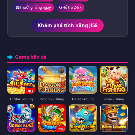
Thưởng hằng ngày
Hỗ trợ 24/7
Khám phá tính năng Jl58
Game bắn cá
All Star Fishing
Dragon Fishing
Fierce Fishing
Fuwa Fishing