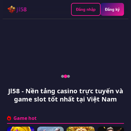
Jl58
Đăng nhập
Đăng ký
Jl58 - Nền tảng casino trực tuyến và
game slot tốt nhất tại Việt Nam
Game hot